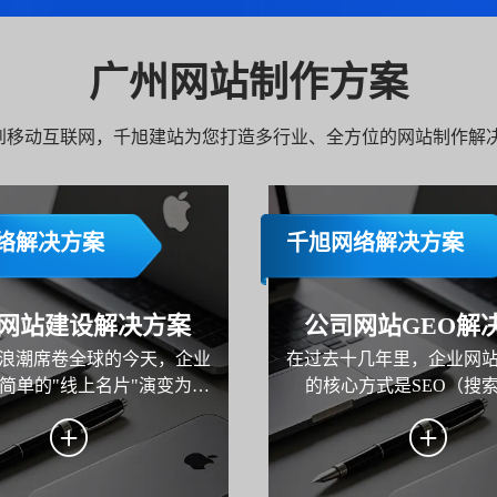
广州网站制作方案
C 到移动互联网，千旭建站为您打造多行业、全方位的网站制作解
络解决方案
千旭网络解决方案
网站建设解决方案
公司网站GEO解
浪潮席卷全球的今天，企业
在过去十几年里，企业网
简单的"线上名片"演变为品
的核心方式是SEO（搜
核心枢纽、市场营销的主阵
化）。但从2024年开始，
运营的关键载体。本方案旨
的变化正在发生——用户不
业规划并构建一个集品牌展
索"，而是开始"询问AI"。 从 
营销、线索转化与用户服务
到 Google Gemini，再到