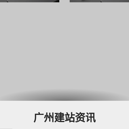
高端官方网站，确保网站不
品，用户获取信息的路径正
的产物，更是驱动业务增长
链接"，转向"直接获得答案
的战略资产。
味着： 企业网站的
广州建站资讯